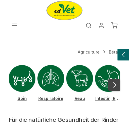
Passer au contenu principal
Le pan
Agriculture
Bétail
Soin
Respiratoire
Veau
Intestin, Rumen & Digestion
Al
Für die natürliche Gesundheit der Rinder