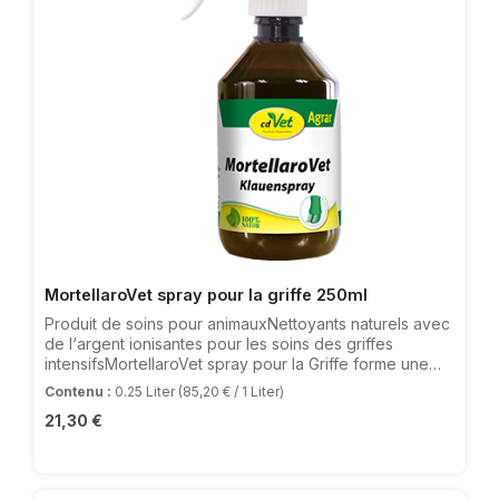
MortellaroVet spray pour la griffe 250ml
Produit de soins pour animauxNettoyants naturels avec
de l‘argent ionisantes pour les soins des griffes
intensifsMortellaroVet spray pour la Griffe forme une
barrière protectrice hygiénique à la surface de la
Contenu :
0.25 Liter
(85,20 € / 1 Liter)
peau, ce qui le rend beaucoup plus difficile pour le
Prix régulier :
21,30 €
fumier en décomposition, le lisier et ainsi les germes de
putréfaction tels que la fumée de mortier pour
contaminer la peau / la griffe. MortellaroVet spray pour
griffes peut également être utilisé en association avec