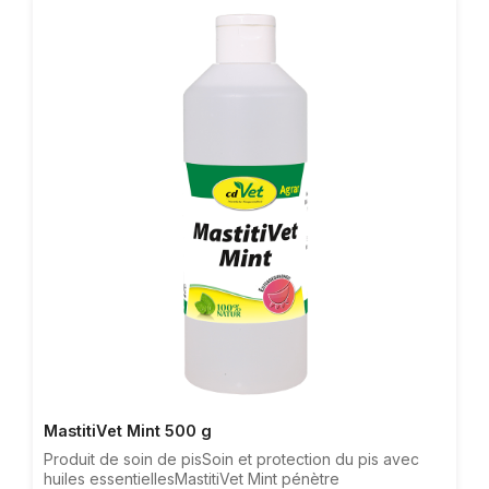
des pansements pour traiter les zones à problèmes. En
outre, il neutralise le ramollissement des griffes dû aux
soins.Si nécessaire, le tuyau d‘aspiration peut être
retiré de la tête de pulvérisation afin que la
pulvérisation puisse peut être assurée, même si elle est
utilisée "en tête".Composition: Aqua, émulsifiant, huile
d‘amande, huile de jojoba, glycérine végétale, huile de
calendula, huile de lavande, gomme de sclerotium,
argent micronisé, huile de saugeQuantités
recommandées: pulvériser après la coupe de griffe ou
si nécessaire zones affectées problématiquesLes
zones de la peau et des griffes doivent être aussi
propres et sèches que possible.Exemple d‘application:
nettoyez les griffes avant de traire - après la traite,
vaporisez les griffes avec du spray MortellaroVet pour
griffes.
MastitiVet Mint 500 g
Produit de soin de pisSoin et protection du pis avec
huiles essentiellesMastitiVet Mint pénètre