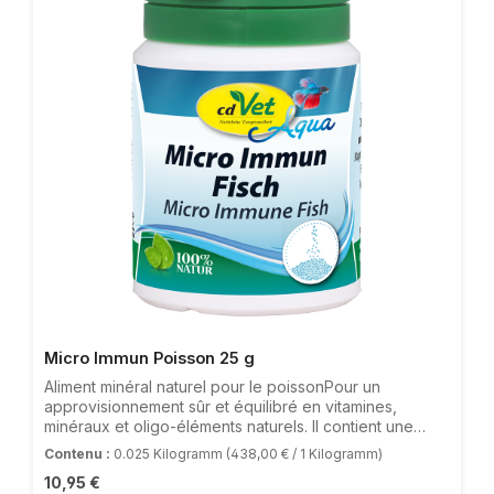
Micro Immun Poisson 25 g
Aliment minéral naturel pour le poissonPour un
approvisionnement sûr et équilibré en vitamines,
minéraux et oligo-éléments naturels. Il contient une
proportion particulièrement élevée de bêta-glucanes,
Contenu :
0.025 Kilogramm
(438,00 € / 1 Kilogramm)
qui sont nutritionnellement utiles pour une immunité
Prix régulier :
10,95 €
élevée.Zones d'application nutritionnelles:- Soutien de