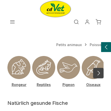
Passer au contenu principal
Le pan
Petits animaux
Poisson
Rongeur
Reptiles
Pigeon
Oiseaux
Natürlich gesunde Fische