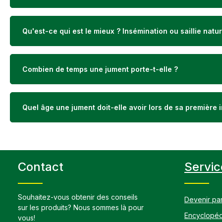
musculaires,
de sucre éle
un risque ac
sensibles a
Qu'est-ce qui est le mieux ? Insémination ou saillie natur
Sensitive Pr
positive sur 
l‘insuline et
sang. De pr
Combien de temps une jument porte-t-elle ?
protéines s
pression de 
ménagement 
des acides a
Quel âge une jument doit-elle avoir lors de sa première 
l‘énergie im
l‘approvisio
du corps. En
Protein peut 
musculature 
matériaux de
processus d
Contact
Servic
continuels.C
pression de 
tourteau de 
Souhaitez-vous obtenir des conseils
noirConstitu
Devenir par
sur les produits? Nous sommes là pour
brute 34,7%,
Encyclopéd
cellulose br
vous!