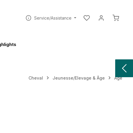
Vous avez 0 articles dan
Le pani
Service/Assistance
ghlights
Cheval
Jeunesse/Elevage & Âge
Âge