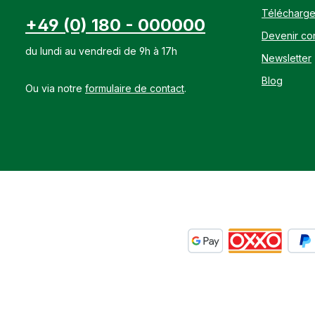
5,3%, calci
Télécharg
sodium 0,0
+49 (0) 180 - 000000
d‘alimentatio
Devenir con
10-130 g/100
du lundi au vendredi de 9h à 17h
jour au fou
Newsletter
mash. 1 CàS 
Blog
Ou via notre
formulaire de contact
.