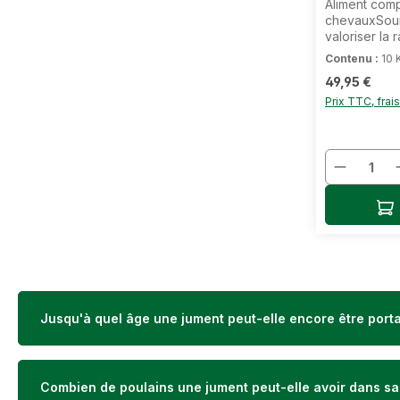
Aliment com
chevauxSour
valoriser la
foin n‘est p
Contenu :
10 
années, la q
Prix régulier 
49,95 €
un problème 
chevaux, qui
Prix TTC, frai
possibilité 
eux-mêmes. E
du foin mont
Quantit
valeurs faib
protéines br
comparaison,
Ajo
en sucre.Les
de construct
nécessaires
renouvelleme
développemen
muscles et à
Ainsi, un fo
Jusqu'à quel âge une jument peut-elle encore être port
constitue un 
chevaux en e
utilisation 
pour les che
Combien de poulains une jument peut-elle avoir dans sa 
en protéines