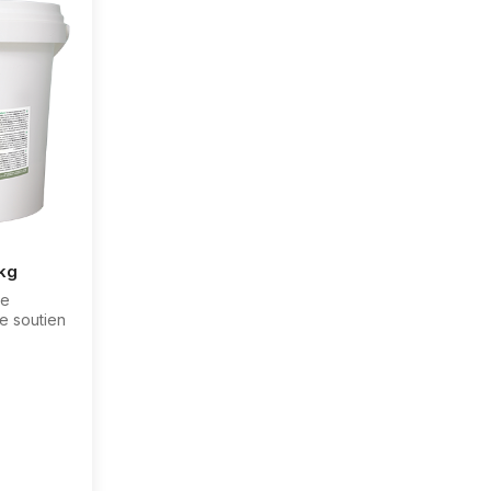
kg
re
e soutien
 contient
brées qui
lavones et
 mélange
omposition: