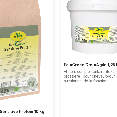
EquiGreen CœurAgile 1,25 
Aliment complémentaire (textu
grossière) pour chevauxPour l
nutritionnel de la fonction
cardiaqueEquiGreen CœurAgile
des herbes exquises et équili
fournissent à l‘animal des biof
des vitamines importantes. Le
d‘herbes sophistiqué soutient
nutritionnellement le système
Sensitive Protein 10 kg
cardiovasculaire de l‘animal.C