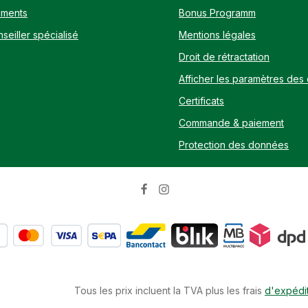
um 0,35%, phosphore 0,74%,
ements
Bonus Programm
8%Recommandation
n: Selon les besoins, ajouter
seiller spécialisé
Mentions légales
 kg de poids corporel 1 x par
rrage ou les donner comme
Droit de rétractation
correspond à env. 8,6 g.
Afficher les paramètres des
Certificats
Commande & paiement
Protection des données
Tous les prix incluent la TVA plus les frais
d'expédi