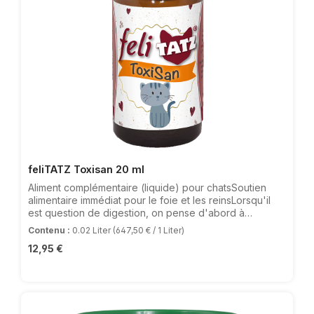
feliTATZ Toxisan 20 ml
Aliment complémentaire (liquide) pour chatsSoutien
alimentaire immédiat pour le foie et les reinsLorsqu'il
est question de digestion, on pense d'abord à
l'estomac et bien sûr immédiatement à l'intestin. Mais
Contenu :
0.02 Liter
(647,50 € / 1 Liter)
on oublie souvent de penser au foie et aux reins. Outre
Prix régulier :
12,95 €
l'élimination des substances nocives, le foie régule
également le métabolisme des graisses, des protéines
et des sucres. Et parmi les organes digestifs, les reins
jouent également un rôle décisif. Ils sont de véritables
spécialistes lorsqu'il s'agit d'éliminer les substances
nocives du sang. Les médicaments, les toxines