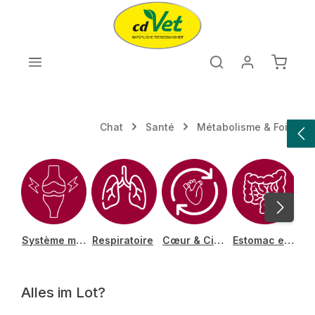
Passer au contenu principal
Le pan
Chat
Santé
Métabolisme & Foie
Système muscolosquelettique
Respiratoire
Cœur & Circulation
Estomac et intestin
Alles im Lot?