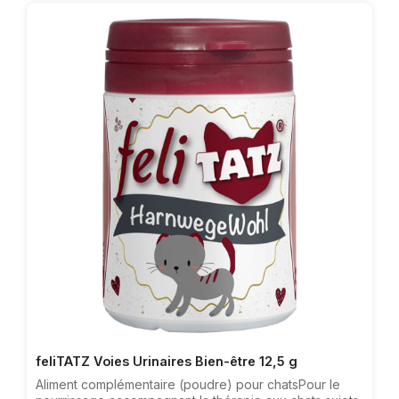
générale, de manque d‘envie, après une maladie ou
une opération, après une pause d‘entraînement, en cas
de manque d‘agilité et chez les animaux
âgés.Recommandation: Pour l’approvisionnement de
micronutriments, l‘alimentation de feliTATZ Force
Minérale est également recommandée.Composition:
graine de lin, drêches de brasserie, feuilles
d‘aubépine avec fleurs, levure de bière, herbe de
Chardon-Marie, feuille de bouleau, herbe d’ortie
(moulu), feuilles de ginkgo, herbe de pissenlit,
gingembre, racine de pissenlitAdditifs/kg: Additifs
nutritionnels: monohydrochlorure de L-lysine 102 g, L-
méthionine (3c305) 55 gConstituants analytiques:
protéine brute 31,2%, matière grasse brute 15,4%,
cellulose brute 11,5%, cendres brutes
5,4%Recommandation d‘alimentation: ajouter 1 pointe
du couteau par jour au fourrage
feliTATZ Voies Urinaires Bien-être 12,5 g
Aliment complémentaire (poudre) pour chatsPour le