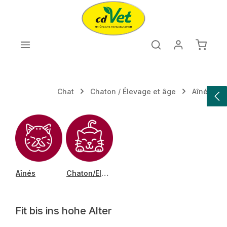
Passer au contenu principal
Le pan
Chat
Chaton / Élevage et âge
Aînés
Aînés
Chaton/Elevage
Fit bis ins hohe Alter