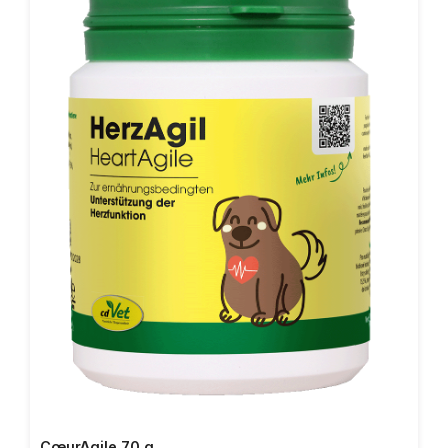
Zélande (chair de moule non dégraissée) est une
source naturelle de taurine.Grâce à l‘origine de plantes
des micronutriments, les organes de détoxication ne
sont pas davantage sollicités. Ainsi, un apport optimal
en micronutriments naturels est possible avec feliTATZ
ForceMinérale.Composition: maërl, germes de malt,
poudre de Moule verte de Nouvelle-Zélande (chair de
moule non dégraissée, lyophilisée) 10%, farine
d‘algues, farine de pépins de raisin, levure de bière,
parois cellulaires de levure de bière (MOS), poudre de
moringa biologique, tourbe, poudre de coquille
d‘oeufAdditifs/kg: Additifs technologiques: clinoptilolite
d‘origine sédimentaire (1g568) 10 g.La quantité totale
de clinoptilolite d’origine sédimentaire ne doit pas
dépasser la teneur maximale de 10000
mg/kg.Constituants analytiques: calcium 15,2%, de
magnésium 1,19%, phosphore 0,31%, de sodium 0,68%,
cendres insolubles dans HCl 3,5%Recommandation
d‘alimentation: Ajouter quotidiennement ca. 2 g/5 kg de
poids corporel à la nourriture. 1 demi CàC correspond à
env. 2 g.
CœurAgile 70 g