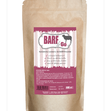
9.1 mg, magnésium 426 mg, sodium 0.5 g, potassium
0.04 gRecommandation de taille:Poids corporel du
chien:XS 25-50 g Chiens jusqu‘à 6 kg S 50-80 g Chiens
jusqu‘à 12 kg M 80-120 g Chiens jusqu‘à 25 kg L 120-
160 g Chiens jusqu‘à 35 kg XL 160-250 g Chiens jusqu‘à
45 kgXXL >250 g Chiens de plus de 45 kg