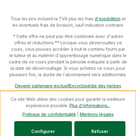
Tous les prix incluent la TVA plus les frais
d'expédition
et
les éventuels frais de livraison, sauf indication contraire.
* Cette offre ne peut pas être combinée avec d'autres
offres et réductions ** Lorsque vous déverrouillez ce
cours, vous pouvez accéder à tout le contenu fourni par
le tuteur et au matériel d'apprentissage numérique dans le
cadre de ce cours pendant la période indiquée à partir de
la date de déverrouillage. Si vous achetez ce cours pour
plusieurs fois, la durée de l'abonnement sera additionnée.
Devenir partenaire exclusif
Encyclopédie des herbes
Téléchargements
Devenir conseiller spécialisé
Newsletter
Ce site Web utilise des cookies pour garantir la meilleure
Blog
Révoquer un contrat
expérience possible.
Plus d'informations...
© 2026 cdVet Naturprodukte - with
by
Zenit Design
Politique de confidentialité
|
Mentions légales
Configurer
Refuser