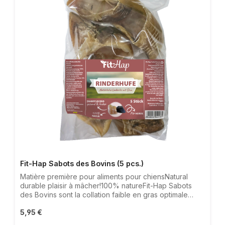
Fit-Hap Sabots des Bovins (5 pcs.)
Matière première pour aliments pour chiensNatural
durable plaisir à mâcher!100% natureFit-Hap Sabots
des Bovins sont la collation faible en gras optimale
pour leurs amis à quatre pattes.Pour le nettoyage des
Prix régulier :
5,95 €
dents et des soins dentairesLongue amusant à mâcher
pour le chienIdéal pour l‘auto remplissageNettoyée