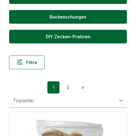
Backmischungen
DIY Zecken-Pralinen
Filtre
1
2
Page
Page