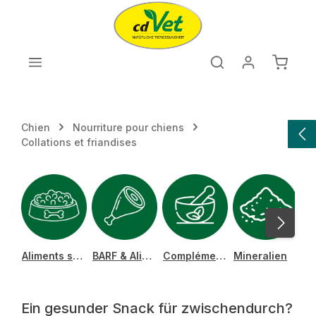
Passer au contenu principal
Le pan
Chien
Nourriture pour chiens
Collations et friandises
Aliments secs
BARF & Aliments surgelés
Compléments alimentaires
Mineralien
Ein gesunder Snack für zwischendurch?