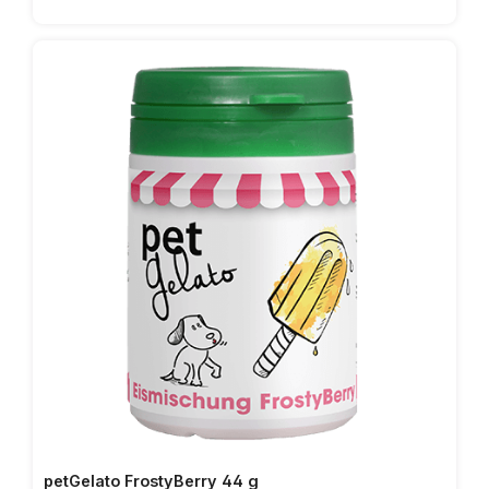
avec précautionAussi comme un complément à
l‘alimentation fraîcheSans additifs chimiquesNaturel
séché doucementAvis d‘expert: Fit- Hap Sabots des
Bovins peuvent être rempli et congelé très bien avec
PetGelato. Pour les chiens, il en résulte un double fun:
lécher et mâcher!Composition: 100% sabot de bovin
séchéConstituants analytiques et teneurs: protéine
brute 34,4%, matières grasses brutes 4,3%, cendres
brutes 8,5%, humidité 10%Responsabilité partagée:
Comme tous les mâcher snacks, aussi Fit-Hap Sabots
des Bovins devrait être mâché de votre chien sous
votre supervision.Cet article est un produit naturel et
peut varier grandement de la taille, la couleur, la forme
et le poids.Le snack à mâcher naturel pour des dents
et gencives sainessabots des bovins sont
petGelato FrostyBerry 44 g