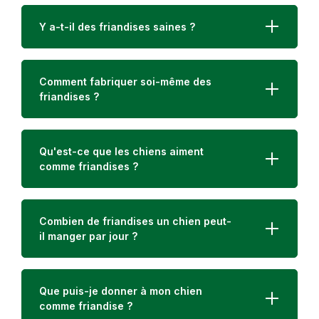
pression de graines de lin pressé à froidConstituants
analytiques: protéine brute 34,2%, matière grasse
Y a-t-il des friandises saines ?
brute 6,3%, cellulose brute 8,4%Recommandation
d‘alimentation: Chiens: 5-10 g/10 kg de poids
corporel/jour. Chevaux: 50-100 g/animal/jour.Conserver
au frais, au sec et au sombre.
Comment fabriquer soi-même des
friandises ?
Qu'est-ce que les chiens aiment
comme friandises ?
Combien de friandises un chien peut-
il manger par jour ?
Que puis-je donner à mon chien
comme friandise ?