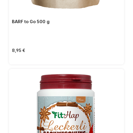
BARF to Go 500 g
Prix régulier :
8,95 €