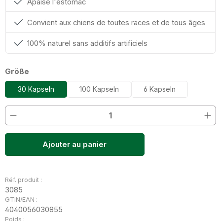
Apaise l'estomac
Convient aux chiens de toutes races et de tous âges
100% naturel sans additifs artificiels
Sélectionnez
Größe
30 Kapseln
100 Kapseln
6 Kapseln
Quantité de produit : Entrez la quantité souhaitée o
Ajouter au panier
Réf. produit :
3085
GTIN/EAN :
4040056030855
Poids :