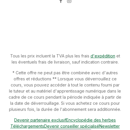
g.Constituants analytiques: protéine brute 2,5%. matière
grasse brute 4%, cellulose brute 0,5%, cendres brutes 1,1%,
humidité 93%, sodium 0,4%Recommandation d'application:
Au début, verser 5 ml/L dans le pulvérisateur à pression et
vaporiser le foin. Ensuite, la quantité utilisée peut être réduite
à 3-4 ml/L.Conserver au frai et au sombre!
Tous les prix incluent la TVA plus les frais
d'expédition
et
les éventuels frais de livraison, sauf indication contraire.
* Cette offre ne peut pas être combinée avec d'autres
offres et réductions ** Lorsque vous déverrouillez ce
cours, vous pouvez accéder à tout le contenu fourni par
le tuteur et au matériel d'apprentissage numérique dans le
cadre de ce cours pendant la période indiquée à partir de
la date de déverrouillage. Si vous achetez ce cours pour
plusieurs fois, la durée de l'abonnement sera additionnée.
Devenir partenaire exclusif
Encyclopédie des herbes
Téléchargements
Devenir conseiller spécialisé
Newsletter