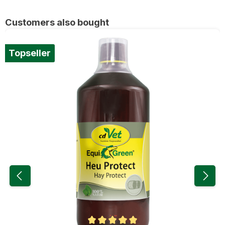
Ignorer la galerie de produits
Customers also bought
Topseller