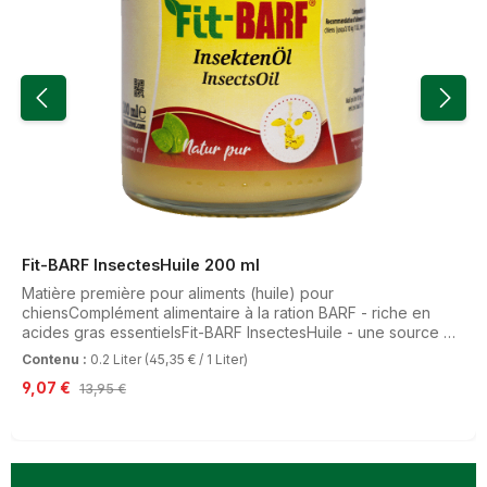
Fit-BARF InsectesHuile 200 ml
Matière première pour aliments (huile) pour
chiensComplément alimentaire à la ration BARF - riche en
acides gras essentielsFit-BARF InsectesHuile - une source de
graisses d'exceptionNotre Fit-BARF InsectesHuile de haute
Contenu :
0.2 Liter
(45,35 € / 1 Liter)
qualité est extraite des larves de la mouche soldat noire
Prix de vente :
9,07 €
Prix régulier :
13,95 €
(Hermetia illucens) et offre une source supplémentaire de
lipides pour les chiens ayant des besoins nutritionnels
spécifiques. Étant donné que les intolérances peuvent
concerner aussi bien le métabolisme des protéines que celui
des lipides et des glucides, les matières premières