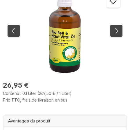
Prix régulier :
26,95 €
Contenu :
0.1 Liter
(269,50 € / 1 Liter)
Prix TTC, frais de livraison en sus
Avantages du produit