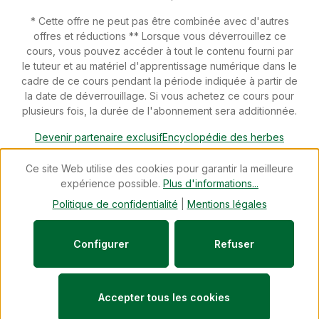
* Cette offre ne peut pas être combinée avec d'autres
offres et réductions ** Lorsque vous déverrouillez ce
cours, vous pouvez accéder à tout le contenu fourni par
le tuteur et au matériel d'apprentissage numérique dans le
cadre de ce cours pendant la période indiquée à partir de
la date de déverrouillage. Si vous achetez ce cours pour
plusieurs fois, la durée de l'abonnement sera additionnée.
Devenir partenaire exclusif
Encyclopédie des herbes
Téléchargements
Devenir conseiller spécialisé
Newsletter
Ce site Web utilise des cookies pour garantir la meilleure
Blog
Révoquer un contrat
expérience possible.
Plus d'informations...
© 2026 cdVet Naturprodukte - with
by
Zenit Design
Politique de confidentialité
|
Mentions légales
Configurer
Refuser
Accepter tous les cookies