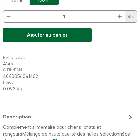
Quantité de produit : Entrez la quantité souhaitée o
Stk
Ajouter au panier
Réf. produit :
4146
GTIN/EAN :
4040056041462
Poids :
0.093 kg
Description
Complement alimentaire pour chiens, chats et
rongeursMélange de haute qualité des huiles sélectionnées