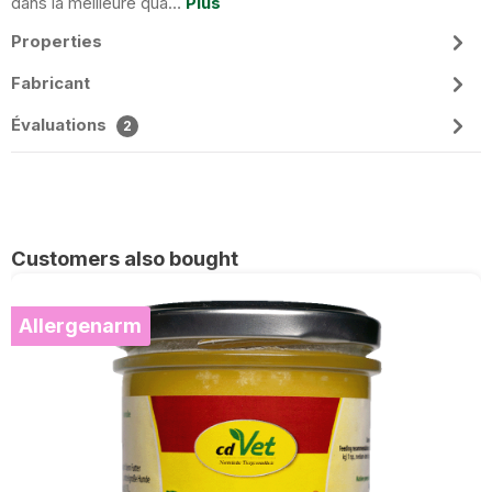
dans la meilleure qua…
Plus
Properties
Fabricant
Évaluations
2
Ignorer la galerie de produits
Customers also bought
Allergenarm