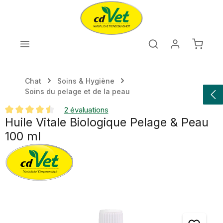
Passer au contenu principal
Le pan
Chat
Soins & Hygiène
Soins du pelage et de la peau
2 évaluations
Huile Vitale Biologique Pelage & Peau
Note moyenne de 4.5 sur 5 étoiles
100 ml
Ignorer la galerie d'images