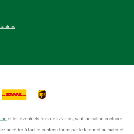
 cookies
tion
et les éventuels frais de livraison, sauf indication contraire.
 accéder à tout le contenu fourni par le tuteur et au matériel