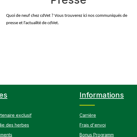
Quoi de neuf chez cdVet ? Vous trouverez ici nos communiqués de 
presse et l'actualité de cdVet.
es
Informations
tenaire exclusif
Carrière
ie des herbes
Frais d'envoi
ements
Bonus Programm