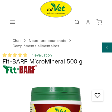
Passer au contenu principal
Le pan
Chat
Nourriture pour chats
Compléments alimentaires
1 évaluation
Fit-BARF MicroMineral 500 g
Note moyenne de 5 sur 5 étoiles
Ignorer la galerie d'images