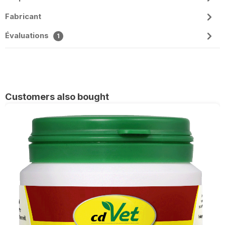
Fabricant
Évaluations
1
Ignorer la galerie de produits
Customers also bought