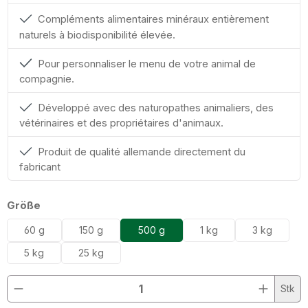
Compléments alimentaires minéraux entièrement
naturels à biodisponibilité élevée.
Pour personnaliser le menu de votre animal de
compagnie.
Développé avec des naturopathes animaliers, des
vétérinaires et des propriétaires d'animaux.
Produit de qualité allemande directement du
fabricant
Sélectionnez
Größe
60 g
150 g
500 g
1 kg
3 kg
5 kg
25 kg
Quantité de produit : Entrez la quantité souhaitée o
Stk