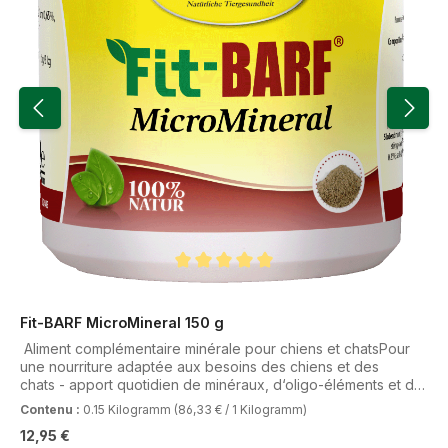
Note moyenne de 5 sur 5 étoiles
Fit-BARF MicroMineral 150 g
Aliment complémentaire minérale pour chiens et chatsPour
une nourriture adaptée aux besoins des chiens et des
chats - apport quotidien de minéraux, d‘oligo-éléments et de
vitamines, poudre Fit-BARF MicroMineral contient des
Contenu :
0.15 Kilogramm
(86,33 € / 1 Kilogramm)
ingrédients 100% naturels, riches en micronutriments naturels
Prix régulier :
12,95 €
et facilement disponibles, tels que des minéraux, des oligo-