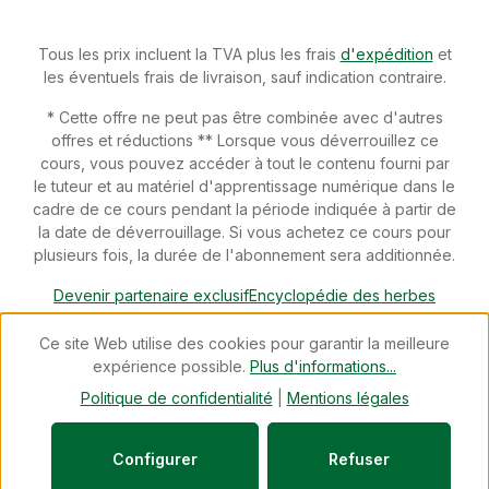
de raisin, levure de bière, parois cellulaires de levure de
bière (MOS)Constituants analytiques: calcium 17,0%,
magnésium 1,25%, potassium 0,65%, phosphore 0,25%,
Tous les prix incluent la TVA plus les frais
d'expédition
et
sodium 0,65%, cendres insolubles dans HCI
les éventuels frais de livraison, sauf indication contraire.
6,0%Recommandation d‘alimentation: Ajouter
quotidiennement au fourrage. Chiens: 3 g/10 kg de poids
* Cette offre ne peut pas être combinée avec d'autres
corporel. Chats: 2 g/5 kg de poids corporel. 1 demi CàC
offres et réductions ** Lorsque vous déverrouillez ce
correspond à env. 2,1 g.
cours, vous pouvez accéder à tout le contenu fourni par
le tuteur et au matériel d'apprentissage numérique dans le
cadre de ce cours pendant la période indiquée à partir de
la date de déverrouillage. Si vous achetez ce cours pour
plusieurs fois, la durée de l'abonnement sera additionnée.
Devenir partenaire exclusif
Encyclopédie des herbes
Téléchargements
Devenir conseiller spécialisé
Newsletter
Ce site Web utilise des cookies pour garantir la meilleure
Blog
Révoquer un contrat
expérience possible.
Plus d'informations...
© 2026 cdVet Naturprodukte - with
by
Zenit Design
Politique de confidentialité
|
Mentions légales
Configurer
Refuser